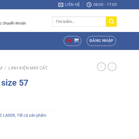
LIÊN HỆ
08:00 - 17:00
Tìm
c chuyển khoản
kiếm:
0
₫
ĐĂNG NHẬP
M
/
LINH KIỆN MÁY CẮT
size 57
C LASER
,
Tất cả sản phẩm