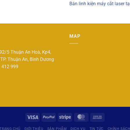
Bán linh kiện máy cắt laser t
MAP
192/5 Thuận An Hoà, Kp4,
 TP. Thuận An, Bình Dương
3 412 999
TRANG CHỦ
GIỚI THIỆU
SẢN PHẨM
DỊCH VỤ
TIN TỨC
CHÍNH SÁC