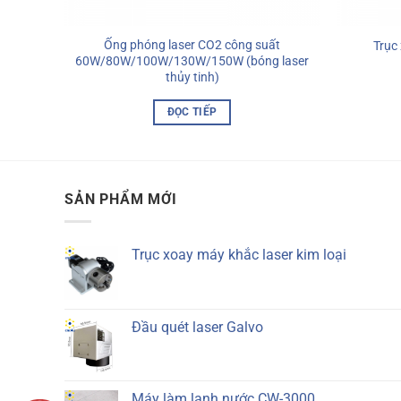
Ống phóng laser CO2 công suất
shine
Trục 
60W/80W/100W/130W/150W (bóng laser
thủy tinh)
ĐỌC TIẾP
SẢN PHẨM MỚI
Trục xoay máy khắc laser kim loại
Đầu quét laser Galvo
Máy làm lạnh nước CW-3000