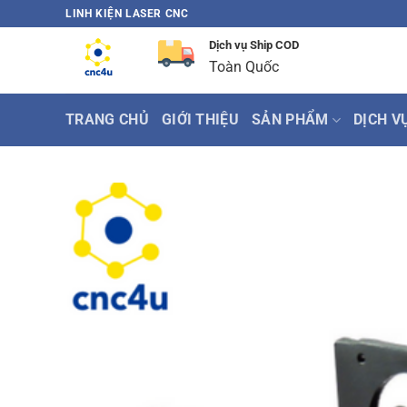
Bỏ
LINH KIỆN LASER CNC
qua
Dịch vụ Ship COD
nội
Toàn Quốc
dung
TRANG CHỦ
GIỚI THIỆU
SẢN PHẨM
DỊCH V