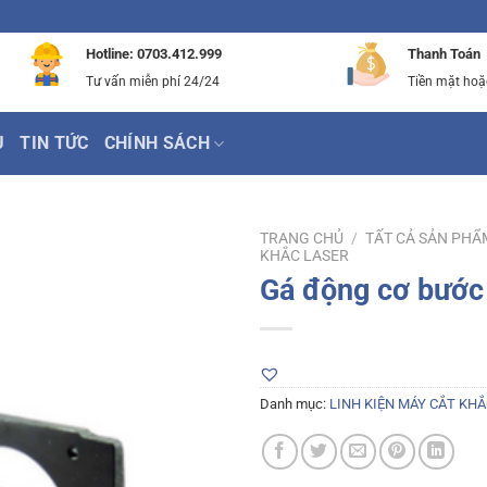
Hotline: 0703.412.999
Thanh Toán
Tư vấn miễn phí 24/24
Tiền mặt hoặ
Ụ
TIN TỨC
CHÍNH SÁCH
TRANG CHỦ
/
TẤT CẢ SẢN PHẨ
KHẮC LASER
Gá động cơ bước 
Danh mục:
LINH KIỆN MÁY CẮT KHẮ