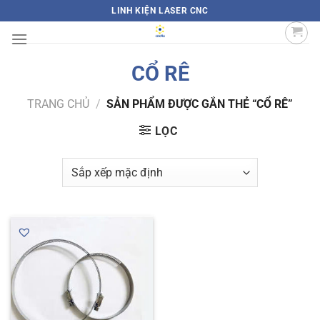
Bỏ
LINH KIỆN LASER CNC
qua
nội
dung
CỔ RÊ
TRANG CHỦ
/
SẢN PHẨM ĐƯỢC GẮN THẺ “CỔ RÊ”
LỌC