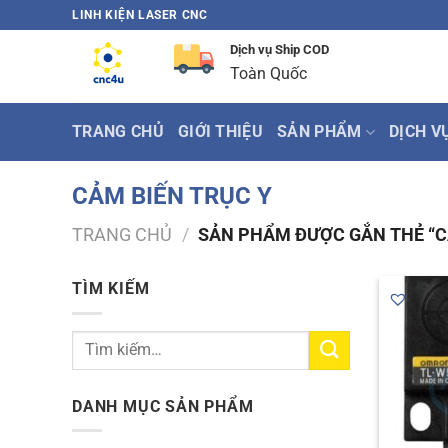
Bỏ
LINH KIỆN LASER CNC
qua
Dịch vụ Ship COD
nội
Toàn Quốc
dung
TRANG CHỦ
GIỚI THIỆU
SẢN PHẨM
DỊCH V
CẢM BIẾN TRỤC Y
TRANG CHỦ
/
SẢN PHẨM ĐƯỢC GẮN THẺ “C
TÌM KIẾM
Tìm
kiếm:
DANH MỤC SẢN PHẨM