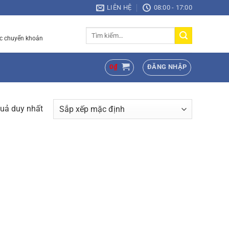
LIÊN HỆ
08:00 - 17:00
Tìm
c chuyển khoản
kiếm:
0
₫
ĐĂNG NHẬP
quả duy nhất