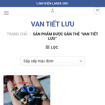
Bỏ
LINH KIỆN LASER CNC
qua
nội
dung
VAN TIẾT LƯU
TRANG CHỦ
/
SẢN PHẨM ĐƯỢC GẮN THẺ “VAN TIẾT
LƯU”
LỌC