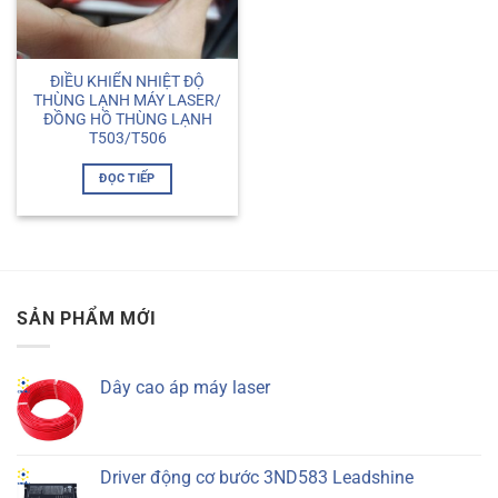
ĐIỀU KHIỂN NHIỆT ĐỘ
THÙNG LẠNH MÁY LASER/
ĐỒNG HỒ THÙNG LẠNH
T503/T506
ĐỌC TIẾP
SẢN PHẨM MỚI
Dây cao áp máy laser
Driver động cơ bước 3ND583 Leadshine