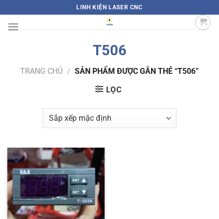
Bỏ
LINH KIỆN LASER CNC
qua
nội
dung
T506
TRANG CHỦ
/
SẢN PHẨM ĐƯỢC GẮN THẺ “T506”
LỌC