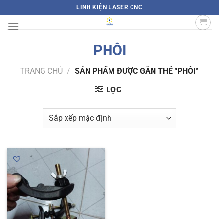
Bỏ
LINH KIỆN LASER CNC
qua
nội
dung
PHÔI
TRANG CHỦ
/
SẢN PHẨM ĐƯỢC GẮN THẺ “PHÔI”
LỌC