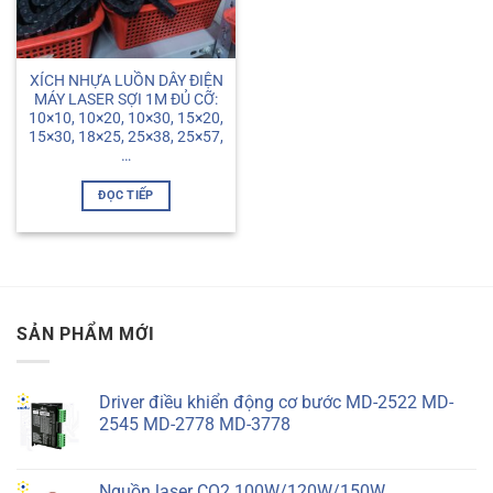
XÍCH NHỰA LUỒN DÂY ĐIỆN
MÁY LASER SỢI 1M ĐỦ CỠ:
10×10, 10×20, 10×30, 15×20,
15×30, 18×25, 25×38, 25×57,
…
ĐỌC TIẾP
SẢN PHẨM MỚI
Driver điều khiển động cơ bước MD-2522 MD-
2545 MD-2778 MD-3778
Nguồn laser CO2 100W/120W/150W