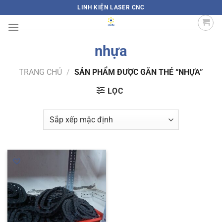
Bỏ
LINH KIỆN LASER CNC
qua
nội
dung
nhựa
TRANG CHỦ
/
SẢN PHẨM ĐƯỢC GẮN THẺ “NHỰA”
LỌC