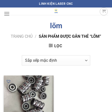
Bỏ
LINH KIỆN LASER CNC
qua
nội
dung
lõm
TRANG CHỦ
/
SẢN PHẨM ĐƯỢC GẮN THẺ “LÕM”
LỌC