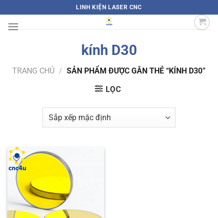
Bỏ
LINH KIỆN LASER CNC
qua
nội
dung
kính D30
TRANG CHỦ
/
SẢN PHẨM ĐƯỢC GẮN THẺ “KÍNH D30”
LỌC