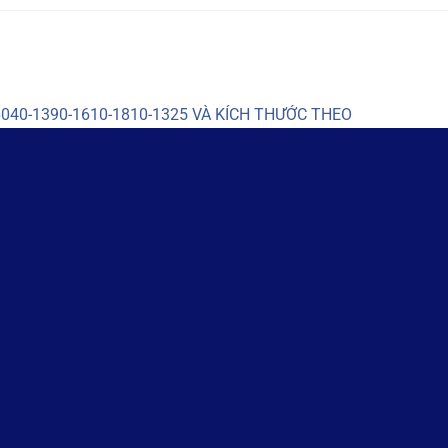
040-1390-1610-1810-1325 VÀ KÍCH THƯỚC THEO
 đủ công suất tại Bình Dương
nhanh chóng tại Bình Dương
 Bí quyết giữ sản xuất không bị gián đoạn
ại Bình Dương