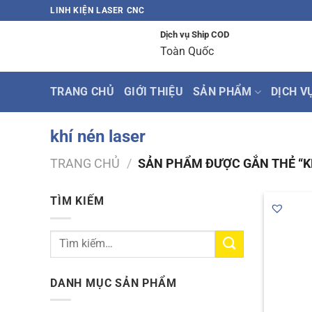
Bỏ
LINH KIỆN LASER CNC
qua
Dịch vụ Ship COD
nội
Toàn Quốc
dung
TRANG CHỦ
GIỚI THIỆU
SẢN PHẨM
DỊCH V
khí nén laser
TRANG CHỦ
/
SẢN PHẨM ĐƯỢC GẮN THẺ “K
TÌM KIẾM
Tìm
kiếm:
DANH MỤC SẢN PHẨM