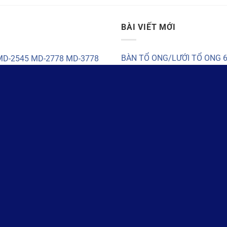
BÀI VIẾT MỚI
BÀN TỔ ONG/LƯỚI TỔ ONG 6
2 MD-2545 MD-2778 MD-3778
YÊU CẦU
Bán nguồn máy cắt laser CO2
Báo giá sửa chữa máy laser 
Nhận sửa chữa máy cắt laser:
Bán linh kiện máy cắt laser t
MAP