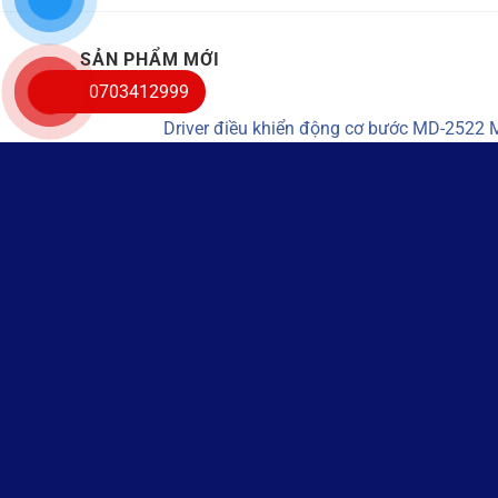
SẢN PHẨM MỚI
0703412999
Driver điều khiển động cơ bước MD-252
Nguồn laser CO2 100W/120W/150W
Dao cắt mica xoắn 1 me 3.175mm
GIỚI THIỆU
LIÊN HỆ