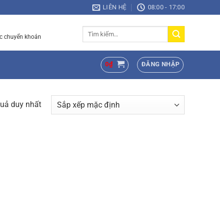
LIÊN HỆ
08:00 - 17:00
Tìm
c chuyển khoản
kiếm:
0
₫
ĐĂNG NHẬP
quả duy nhất