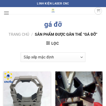
Bỏ
LINH KIỆN LASER CNC
qua
nội
dung
gá đỡ
TRANG CHỦ
/
SẢN PHẨM ĐƯỢC GẮN THẺ “GÁ ĐỠ”
LỌC