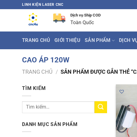
Bỏ
LINH KIỆN LASER CNC
qua
Dịch vụ Ship COD
nội
Toàn Quốc
dung
TRANG CHỦ
GIỚI THIỆU
SẢN PHẨM
DỊCH V
CAO ÁP 120W
TRANG CHỦ
/
SẢN PHẨM ĐƯỢC GẮN THẺ “C
TÌM KIẾM
Tìm
kiếm:
DANH MỤC SẢN PHẨM