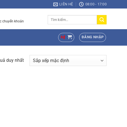
LIÊN HỆ
08:00 - 17:00
Tìm
c chuyển khoản
kiếm:
0
₫
ĐĂNG NHẬP
quả duy nhất