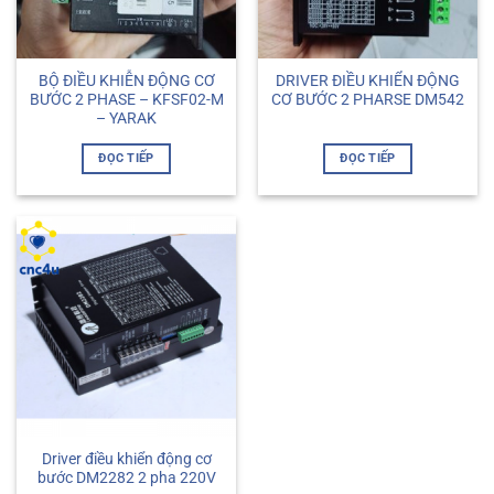
BỘ ĐIỀU KHIỄN ĐỘNG CƠ
DRIVER ĐIỀU KHIỂN ĐỘNG
BƯỚC 2 PHASE – KFSF02-M
CƠ BƯỚC 2 PHARSE DM542
– YARAK
ĐỌC TIẾP
ĐỌC TIẾP
Driver điều khiển động cơ
bước DM2282 2 pha 220V