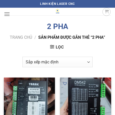
Bỏ
LINH KIỆN LASER CNC
qua
nội
dung
2 PHA
TRANG CHỦ
/
SẢN PHẨM ĐƯỢC GẮN THẺ “2 PHA”
LỌC