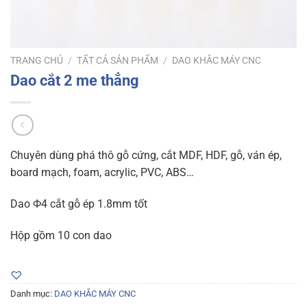
TRANG CHỦ
/
TẤT CẢ SẢN PHẨM
/
DAO KHẮC MÁY CNC
Dao cắt 2 me thẳng
Chuyên dùng phá thô gỗ cứng, cắt MDF, HDF, gỗ, ván ép,
board mạch, foam, acrylic, PVC, ABS…
Dao Ф4 cắt gỗ ép 1.8mm tốt
Hộp gồm 10 con dao
Danh mục:
DAO KHẮC MÁY CNC