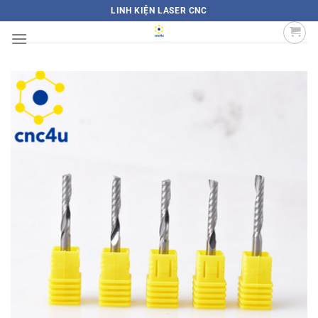
Bỏ
LINH KIỆN LASER CNC
qua
nội
dung