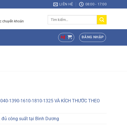
LIÊN HỆ
08:00 - 17:00
Tìm
c chuyển khoản
kiếm:
0
₫
ĐĂNG NHẬP
040-1390-1610-1810-1325 VÀ KÍCH THƯỚC THEO
 đủ công suất tại Bình Dương