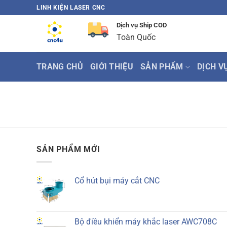
Bỏ
LINH KIỆN LASER CNC
qua
Dịch vụ Ship COD
nội
Toàn Quốc
dung
TRANG CHỦ
GIỚI THIỆU
SẢN PHẨM
DỊCH V
SẢN PHẨM MỚI
Cổ hút bụi máy cắt CNC
Bộ điều khiển máy khắc laser AWC708C