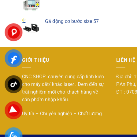
Gá động cơ bước size 57
GIỚI THIỆU
LIÊN HỆ
CNC SHOP chuyên cung cấp linh kiện
Địa chỉ: 
cho máy cắt/ khắc laser . Đem đến sự
P.An Phú,
trãi nghiệm mới cho khách hàng về
ĐT : 070
sản phẩm nhập khẩu.
Uy tín – Chuyên nghiệp – Chất lượng