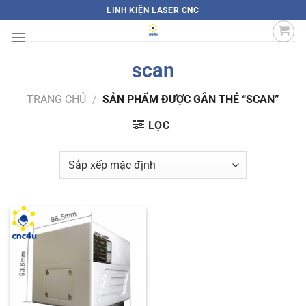
Bỏ
LINH KIỆN LASER CNC
qua
nội
dung
scan
TRANG CHỦ
/
SẢN PHẨM ĐƯỢC GẮN THẺ “SCAN”
LỌC