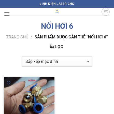
Bỏ
LINH KIỆN LASER CNC
qua
nội
dung
NỐI HƠI 6
TRANG CHỦ
/
SẢN PHẨM ĐƯỢC GẮN THẺ “NỐI HƠI 6”
LỌC