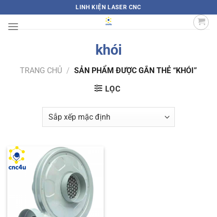
Bỏ
LINH KIỆN LASER CNC
qua
nội
dung
khói
TRANG CHỦ
/
SẢN PHẨM ĐƯỢC GẮN THẺ “KHÓI”
LỌC