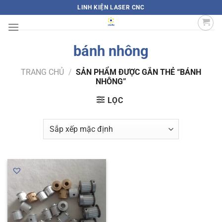
Bỏ
LINH KIỆN LASER CNC
qua
nội
dung
bánh nhông
TRANG CHỦ
/
SẢN PHẨM ĐƯỢC GẮN THẺ “BÁNH
NHÔNG”
LỌC